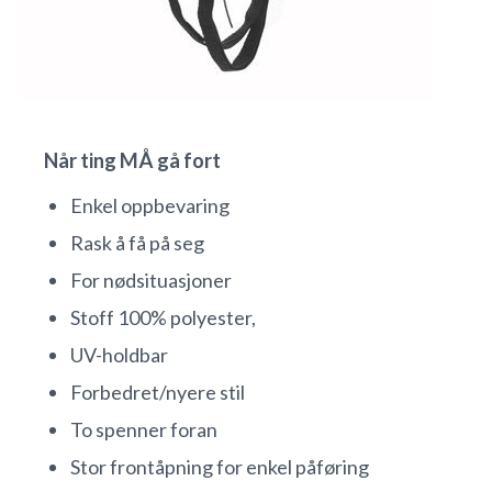
Når ting MÅ gå fort
Enkel oppbevaring
Rask å få på seg
For nødsituasjoner
Stoff 100% polyester,
UV-holdbar
Forbedret/nyere stil
To spenner foran
Stor frontåpning for enkel påføring