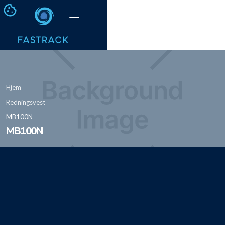
Hjem
Redningsvest
MB100N
MB100N