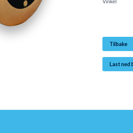
Vinkel 0° 
Tilbake
Last ned 