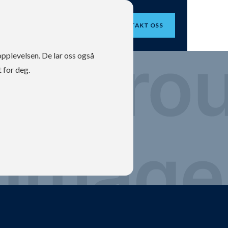
OM OSS
KONTAKT OSS
opplevelsen. De lar oss også
 for deg.
30-210kHz - 300W
ens -