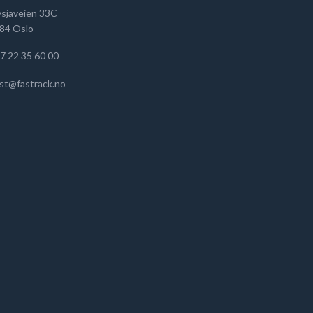
ysjaveien 33C
84 Oslo
7 22 35 60 00
st@fastrack.no