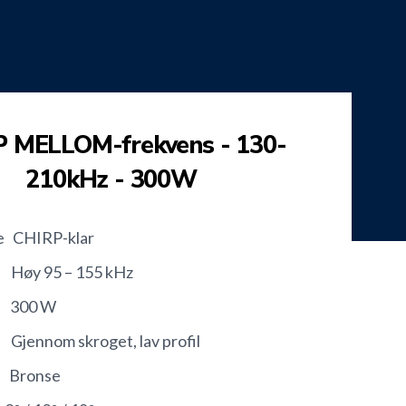
 MELLOM-frekvens - 130-
210kHz - 300W
e CHIRP-klar
øy 95 – 155 kHz
300 W
jennom skroget, lav profil
 Bronse