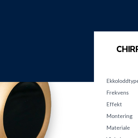
CHIRP
Ekkoloddtyp
Frekvens H
Effekt 
Montering G
Materiale