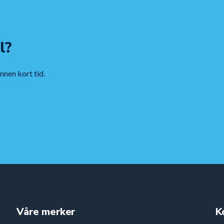
l?
innen kort tid.
Våre merker
K