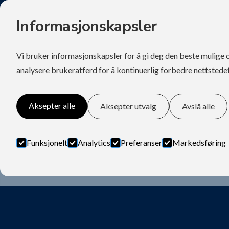
Informasjonskapsler
HJEM
VÅRE MERKER
FORHANDLER
Vi bruker informasjonskapsler for å gi deg den beste mulige 
analysere brukeratferd for å kontinuerlig forbedre nettstedet
Aksepter alle
Aksepter utvalg
Avslå alle
Hjem
CHIRP MELLOM-frekvens - 1
Svinger Echonautics
CHIRP MELLOM-frekv
Funksjonelt
Analytics
Preferanser
Markedsføring
130-210kHz - 300W