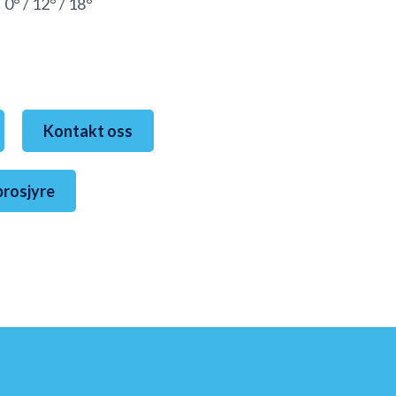
/ 12° / 18°
Kontakt oss
brosjyre