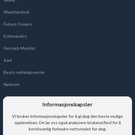
Weatherdock
Future Oceans
Echonautics
Fastrack Monitor
Kart
Besto redningsvester
Navicom
Informasjonskapsler
Kontaktinformasjon
Vi bruker informasjonskapsler for å gi deg den beste mulige
Frysjaveien 33C
opplevelsen. De lar oss også analysere brukeratferd for å
0884 Oslo
kontinuerlig forbedre nettstedet for deg.