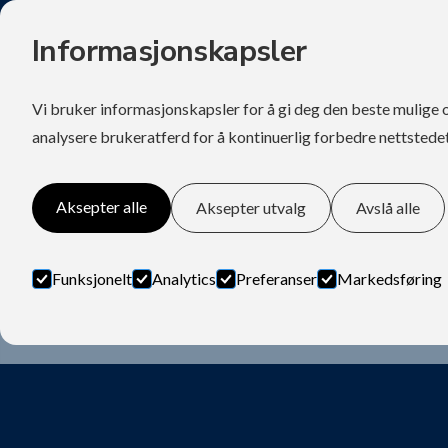
Informasjonskapsler
HJEM
VÅRE MERKER
FORHANDLER
Vi bruker informasjonskapsler for å gi deg den beste mulige 
analysere brukeratferd for å kontinuerlig forbedre nettstedet
Aksepter alle
Aksepter utvalg
Avslå alle
Hjem
165N - Oppblåsbar redn
Oppblåsbar redningsvest
165N - Oppblåsbar
Funksjonelt
Analytics
Preferanser
Markedsføring
redningsvest