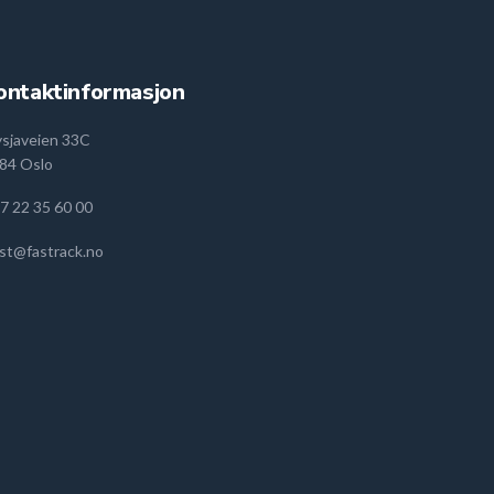
ontaktinformasjon
ysjaveien 33C
84 Oslo
7 22 35 60 00
st@fastrack.no