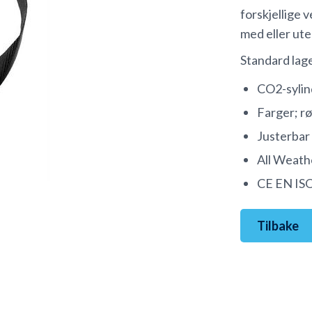
forskjellige 
med eller ute
Standard lag
CO2-sylin
Farger; rø
Justerbar 
All Weath
CE EN IS
Tilbake