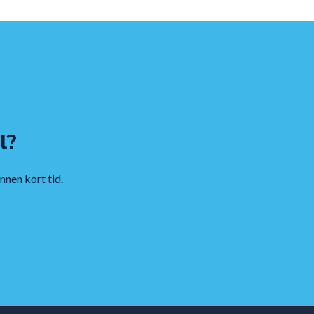
l?
innen kort tid.