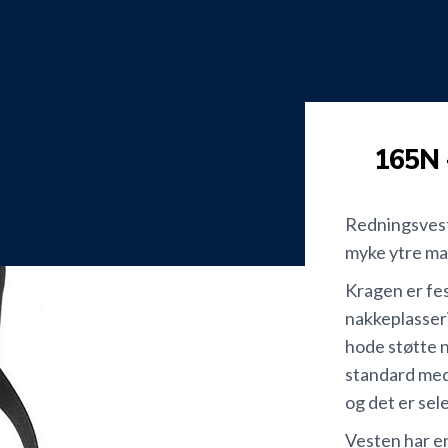
165N 
Redningsvest
myke ytre ma
Kragen er fes
nakkeplasserin
hode støtte 
standard med 
og det er sel
Vesten har en