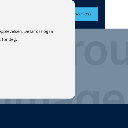
OM OSS
KONTAKT OSS
opplevelsen. De lar oss også
 for deg.
ingsvest