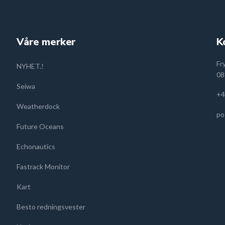
Våre merker
K
Fr
NYHET.!
08
Seiwa
+4
Weatherdock
po
Future Oceans
Echonautics
Fastrack Monitor
Kart
Besto redningsvester